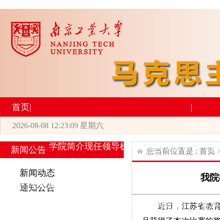
首页
|
|
2026-08-08 12:23:09 星期六
2026世界杯官网
新闻公
学院简介
现任领导
机构设置
师资力量
新
新闻公告
您当前位置是 :
首页
|
|
新闻动态
我院
研究生培养
学术科研
通知公告
专业设置
导师简介
学生活动
招生与就业
科研
近日，江苏省教