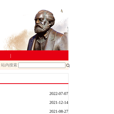
|
站内搜索
教学管理
院文件
课程改革
课程建设
2022-07-07
2021-12-14
载
教师下载
2021-08-27