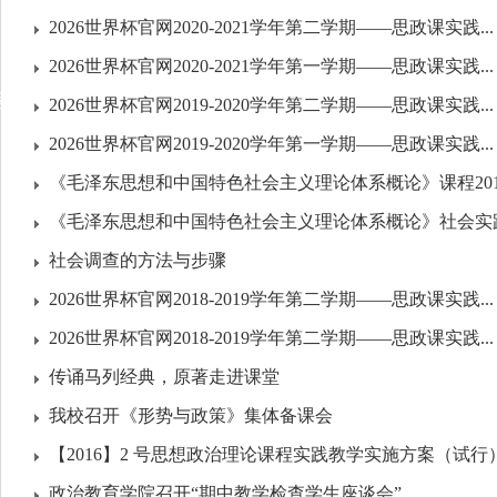
2026世界杯官网2020-2021学年第二学期——思政课实践...
2026世界杯官网2020-2021学年第一学期——思政课实践...
动
2026世界杯官网2019-2020学年第二学期——思政课实践...
2026世界杯官网2019-2020学年第一学期——思政课实践...
《毛泽东思想和中国特色社会主义理论体系概论》课程2019-2
《毛泽东思想和中国特色社会主义理论体系概论》社会实
社会调查的方法与步骤
2026世界杯官网2018-2019学年第二学期——思政课实践...
2026世界杯官网2018-2019学年第二学期——思政课实践...
传诵马列经典，原著走进课堂
我校召开《形势与政策》集体备课会
【2016】2 号思想政治理论课程实践教学实施方案（试行
政治教育学院召开“期中教学检查学生座谈会”