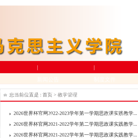
|
|
新闻公告
制度文件
构设置
师资力量
新闻动态
通知公告
上级文件
学
您当前位置是 :
首页
>
教学管理
|
|
2026世界杯官网2022-2023学年第一学期思政课实践教学...
学术科研
下载专区
2026世界杯官网2021-2022学年第二学期思政课实践教学...
动
招生与就业
科研项目
科研成果及奖励
学生下
2026世界杯官网2021-2022学年第一学期思政课实践教学...