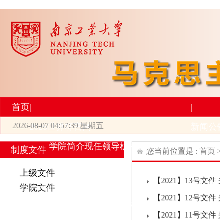
首页
|
|
2026-08-07 04:57:39 星期五
2026世界杯官网
新闻公
学院简介
现任领导
机构设置
师资力量
新
制度文件
您当前位置是 :
首页
|
|
上级文件
【2021】13号文
研究生培养
学术科研
学院文件
【2021】12号文
专业设置
导师简介
学生活动
招生与就业
科研
【2021】11号文