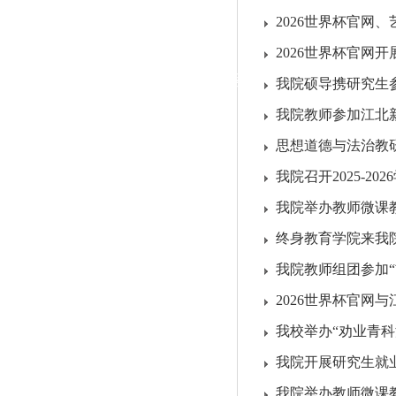
|
2026世界杯官网
党群工作
2026世界杯官网
政治学习
师德建设
工会活动
我院硕导携研究生
我院教师参加江北
思想道德与法治教研
我院召开2025-
我院举办教师微课
终身教育学院来我
我院教师组团参加“
2026世界杯官网
我校举办“劝业青科
我院开展研究生就
我院举办教师微课