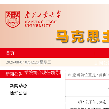
首页
|
|
2026-08-07 07:42:28 星期五
2026世界杯官网
新闻公
学院简介
现任领导
机构设置
师资力量
新
新闻公告
您当前位置是 :
首页
|
|
新闻动态
研究生培养
学术科研
通知公告
专业设置
导师简介
学生活动
招生与就业
科研
3月21日下午，为进