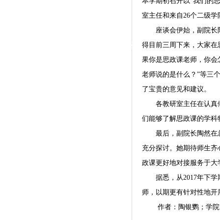
本学期初召开以“我们的思
|
室主任和来自26个二级
党群工作
座谈会伊始，副院长
政治学习
师德建设
工会活动
得目前三周下来，大家在
果你是思政课老师，你会
老师说的是什么？”等三
了宝贵的意见和建议。
各教研室主任在认真
们能够了解思政课的学科
最后，副院长陶然在
充分探讨。她期待师生齐
政课更好地对接服务于大
据悉，从
2017年
师，以期更有针对性地开
作者：陶银鹦；学院