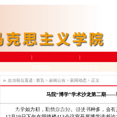
|
|
新闻公告
制度文件
构设置
师资力量
新闻动态
通知公告
上级文件
学
您当前位置是 :
首页
>
新闻公告
>
新闻动态
> 正文
|
|
马院“博学”学术沙龙第二期—
学术科研
下载专区
力学如力耕，勤惰尔自知。但使书种多，会有
动
招生与就业
科研项目
科研成果及奖励
学生下
1
2
月
19日下午
在明德楼
413会议室开展博学读书沙