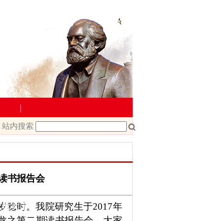
|
站内搜索
教学管理
院文件
课程改革
课程建设
—读书报告会
岁稔时。我院研究生于
2017年
载
教师下载
龙之第
二
期读书报告会，大家