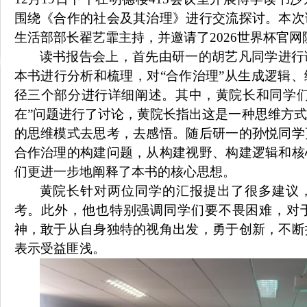
围绕《
合作的社会及其治理
》进行交流探讨。本次
生活
部部长
翟艺霏
主持，并邀请了2026世界杯官网
读书报告会上，首先由研
一
的
胡艺凡
同学进行
动
本书进行分析和梳理
，对
“合作治理”从生成逻辑
径三个部分
进行
详细
阐述
。其中，黄院长和同学
在”问题进行了讨论，黄院长指出这是一种思维方
的思维模式去思考，去感悟。
随后研
一
的
孙悦
同学
合作治理的构建问题
，
从构建视野、构建逻辑和核
们更进一步地阐释了本书的核心思想。
黄院长
针对
两位同学的汇报
提出
了很多建议
考。
此外，他也特别强调同学们要不畏困难，对
神，敢于从自身独特的视角出发
，
勇于创新，不断
表示
受益匪浅
。