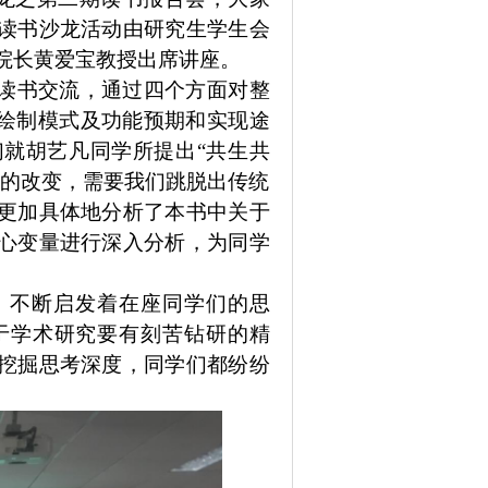
读书沙龙活动由研究生学生会
院长黄爱宝教授
出席讲座。
读书交流，
通过四个方面对整
、绘制模式及功能预期和实现途
们就胡艺凡同学所提出
“共生共
式的改变，需要我们跳脱出传统
更加具体地
分析了本书
中关于
心变量
进行
深入分析，为同学
，不断
启发
着在座同学
们的
思
于学术研究要有刻苦钻研的精
挖掘思考深度
，
同学们
都
纷纷