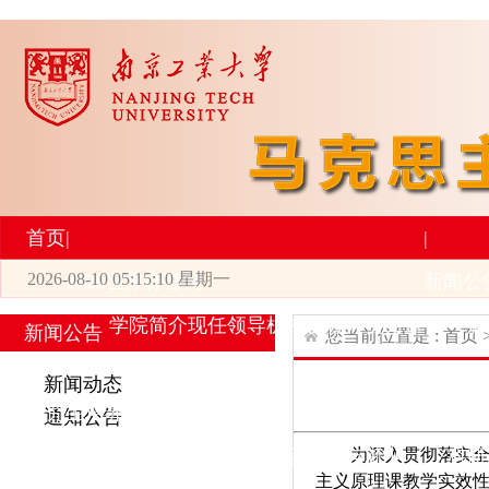
首页
|
|
2026-08-10 05:15:10 星期一
2026世界杯官网
新闻公
学院简介
现任领导
机构设置
师资力量
新
新闻公告
您当前位置是 :
首页
|
|
新闻动态
研究生培养
学术科研
通知公告
为深入贯彻落实
专业设置
导师简介
学生活动
招生与就业
科研
主义原理课教学实效