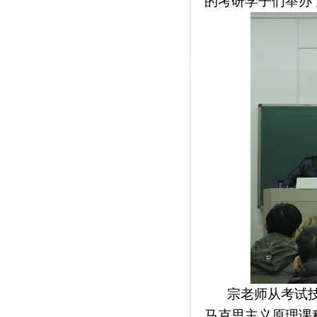
的
考
研
学子们
举办
|
党群工作
政治学习
师德建设
工会活动
宗老师从
考试
马克思主义原理
课