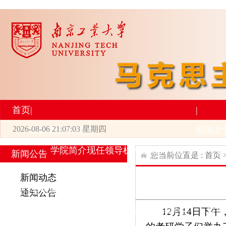
首页
|
|
2026-08-06 21:07:03 星期四
2026世界杯官网
新闻公
学院简介
现任领导
机构设置
师资力量
新
新闻公告
您当前位置是 :
首页
|
|
新闻动态
研究生培养
学术科研
通知公告
专业设置
导师简介
学生活动
招生与就业
科研
12月14日
下午