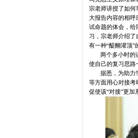
宗老师
讲授了如何
大报告内容的
相呼
试命题的体会
，
给
习
，
宗老师介绍了
有一种
“醍醐灌顶”
两
个多小时的
使自己
的复习
思
路
据悉，为助力
等方面用心对接考
促使该“对接”更