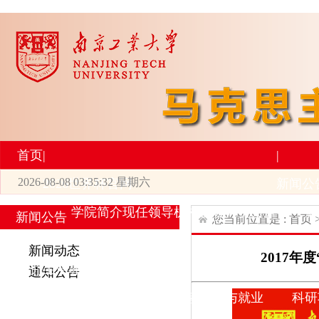
首页
|
|
2026-08-08 03:35:32 星期六
2026世界杯官网
新闻公
学院简介
现任领导
机构设置
师资力量
新
新闻公告
您当前位置是 :
首页
|
|
新闻动态
2017
研究生培养
学术科研
通知公告
专业设置
导师简介
学生活动
招生与就业
科研