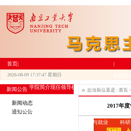
首页
|
|
2026-08-09 17:37:47 星期日
2026世界杯官网
新闻公
学院简介
现任领导
机构设置
师资力量
新
新闻公告
您当前位置是 :
首页
|
|
新闻动态
2017
研究生培养
学术科研
通知公告
专业设置
导师简介
学生活动
招生与就业
科研