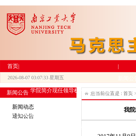
首页
|
|
2026-08-07 03:07:33 星期五
2026世界杯官网
新闻公
学院简介
现任领导
机构设置
师资力量
新
新闻公告
您当前位置是 :
首页
|
|
新闻动态
我院
研究生培养
学术科研
通知公告
专业设置
导师简介
学生活动
招生与就业
科研