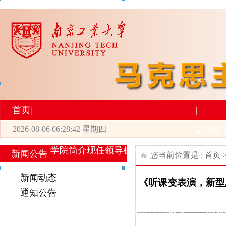
首页
|
|
2026-08-06 06:28:42 星期四
2026世界杯官网
新闻公
学院简介
现任领导
机构设置
师资力量
新
新闻公告
您当前位置是 :
首页
|
|
新闻动态
《听课变表演，新型
研究生培养
学术科研
通知公告
专业设置
导师简介
学生活动
招生与就业
科研