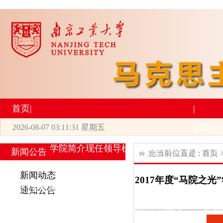
首页
|
|
2026-08-07 03:11:31 星期五
2026世界杯官网
新闻公
学院简介
现任领导
机构设置
师资力量
新
新闻公告
您当前位置是 :
首页
|
|
新闻动态
2017年度“马院之
研究生培养
学术科研
通知公告
专业设置
导师简介
学生活动
招生与就业
科研