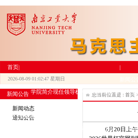
首页
|
|
2026-08-09 01:02:47 星期日
2026世界杯官网
新闻公
学院简介
现任领导
机构设置
师资力量
新
新闻公告
您当前位置是 :
首页
|
|
新闻动态
研究生培养
学术科研
通知公告
专业设置
导师简介
学生活动
招生与就业
科研
6
月20日上