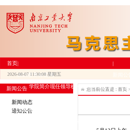
首页
|
|
2026-08-07 11:30:08 星期五
2026世界杯官网
新闻公
学院简介
现任领导
机构设置
师资力量
新
新闻公告
您当前位置是 :
首页
|
|
新闻动态
研究生培养
学术科研
通知公告
专业设置
导师简介
学生活动
招生与就业
科研