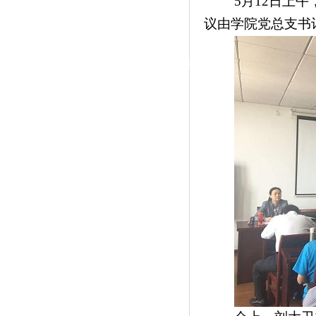
5
12
上午
月
日
|
学院党总支书
议由
党群工作
政治学习
师德建设
工会活动