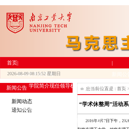
首页
|
|
2026-08-09 08:15:52 星期日
2026世界杯官网
新闻公
学院简介
现任领导
机构设置
师资力量
新
新闻公告
您当前位置是 :
首页
|
|
新闻动态
“学术休整周”活动
研究生培养
学术科研
通知公告
专业设置
导师简介
学生活动
招生与就业
科研
201
6
年
4
月
7
日
下午，
20