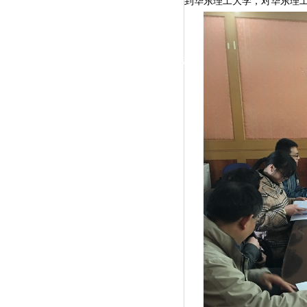
到
华东理工大学，
对
华东理
|
党群工作
政治学习
师德建设
工会活动