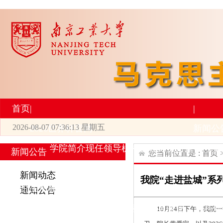
首页
|
|
2026-08-07 07:36:13 星期五
2026世界杯官网
新闻公
学院简介
现任领导
机构设置
师资力量
新
新闻公告
您当前位置是 :
首页
|
|
新闻动态
我院“走进盐城”系
研究生培养
学术科研
通知公告
专业设置
导师简介
学生活动
招生与就业
科研
10月24日下午，我院