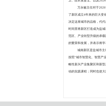
卫、院长黄爱宝、以及202
|
万永敏主任对于202
党群工作
了新区成立4年来的巨大变
政治学习
师德建设
工会活动
决定这座城市的品格，代代
时间里将新区打造成为盐城
范区、产业转型升级的承载
的繁荣和发展，并表示将学
城南新区是盐城市主城
按照“城市智慧化、智慧产
略性新兴产业集聚区和新型
动的实践课程；同时也使大