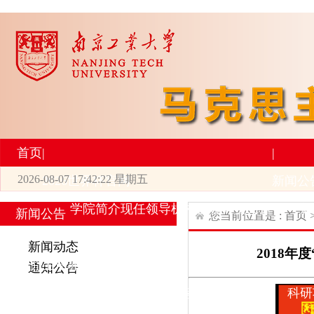
首页
|
|
2026-08-07 17:42:22 星期五
2026世界杯官网
新闻公
学院简介
现任领导
机构设置
师资力量
新
新闻公告
您当前位置是 :
首页
|
|
新闻动态
2018
研究生培养
学术科研
通知公告
专业设置
导师简介
学生活动
招生与就业
科研