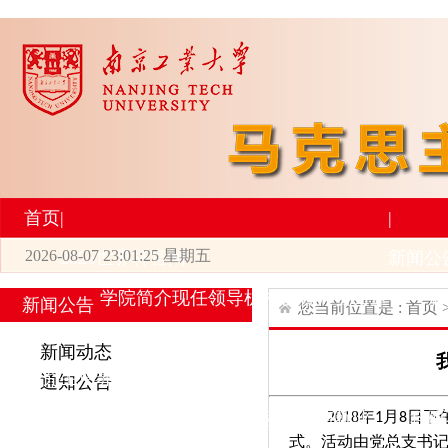
首页
|
|
2026-08-07 23:01:25 星期五
2026世界杯官网
新闻公
学院简介
现任领导
机构设置
师资力量
新
新闻公告
您当前位置是 :
首页
|
|
新闻动态
研究生培养
学术科研
通知公告
2018
年
月
日下
专业设置
导师简介
学生活动
招生与就业
科研
1
8
式。活动由党总支书