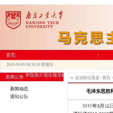
首页
|
|
2026-08-09 08:30:30 星期日
2026世界杯官网
新闻公
学院简介
现任领导
机构设置
师资力量
新
新闻公告
您当前位置是 :
首页
|
|
新闻动态
毛泽东思想
研究生培养
学术科研
通知公告
专业设置
导师简介
学生活动
招生与就业
科研
2019
年
月
3
12