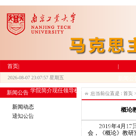
首页
|
|
2026-08-07 23:07:57 星期五
2026世界杯官网
新闻公
学院简介
现任领导
机构设置
师资力量
新
新闻公告
您当前位置是 :
首页
|
|
新闻动态
概论教
研究生培养
学术科研
通知公告
2019年4月
专业设置
导师简介
学生活动
招生与就业
科研
会，《概论》教研