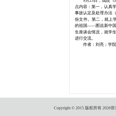
9
月
2
3
日，我院《
|
点内容：第一，认真
党群工作
事故认定及处理办法
份文件。第二，
就上
政治学习
师德建设
工会活动
的祖国——图说新中国
生
座谈会情况
，
就学
进行交流。
作者：刘亮；学院
Copyright © 2015 版权所有 2026世