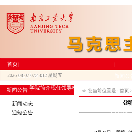
首页
|
|
2026-08-07 07:43:13 星期五
2026世界杯官网
新闻公
学院简介
现任领导
机构设置
师资力量
新
新闻公告
您当前位置是 :
首页
|
|
《纲
新闻动态
研究生培养
学术科研
通知公告
专业设置
导师简介
学生活动
招生与就业
科研