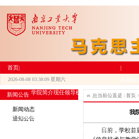
首页
|
|
2026-08-08 03:38:09 星期六
2026世界杯官网
新闻公
学院简介
现任领导
机构设置
师资力量
新
新闻公告
您当前位置是 :
首页
|
|
新闻动态
我
研究生培养
学术科研
通知公告
专业设置
导师简介
学生活动
招生与就业
科研
日前，学校首