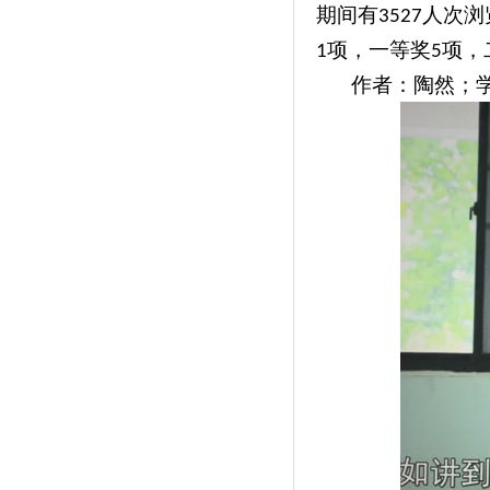
期间有
人次浏
3527
项，一等奖
项，
1
5
作者：陶然；学