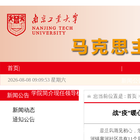
首页
|
|
2026-08-08 09:09:54 星期六
2026世界杯官网
新闻公
学院简介
现任领导
机构设置
师资力量
新
新闻公告
您当前位置是 :
首页
|
|
新闻动态
战“疫”
研究生培养
学术科研
通知公告
专业设置
导师简介
学生活动
招生与就业
科研
最是风雨见初心，危
河镇襄河社区共有11