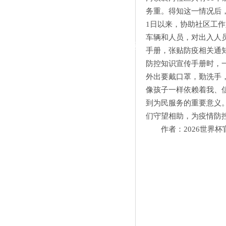
|
务重。得知这一情况后
1日以来，协助社区工
党群工作
车辆和人员，对出入人
政治学习
师德建设
工会活动
手册，张贴防疫相关通
防控知识宣传手册时，
外出要戴口罩，勤洗手
像孩子一样依赖着我、
到为民服务的重要意义
们守望相助，为疫情防
作者：2026世界