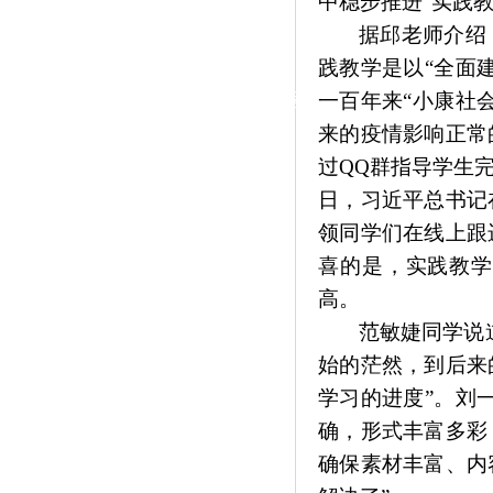
中稳步推进“实践
|
据邱老师介绍
党群工作
践教学是以“全面
政治学习
师德建设
工会活动
一百年来“小康社
来的疫情影响正常
过
QQ
群指导学生
日，习近平总书记
领同学们在线上跟
喜的是，实践教学
高。
范敏婕同学说
始的茫然，到后来
学习的进度”。刘
确，形式丰富多彩
确保素材丰富、内