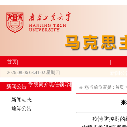
首页
|
|
2026-08-06 03:41:02 星期四
2026世界杯官网
新闻公
学院简介
现任领导
机构设置
师资力量
新
新闻公告
您当前位置是 :
首页
|
|
新闻动态
来
研究生培养
学术科研
通知公告
专业设置
导师简介
学生活动
招生与就业
科研
疫情防控期的