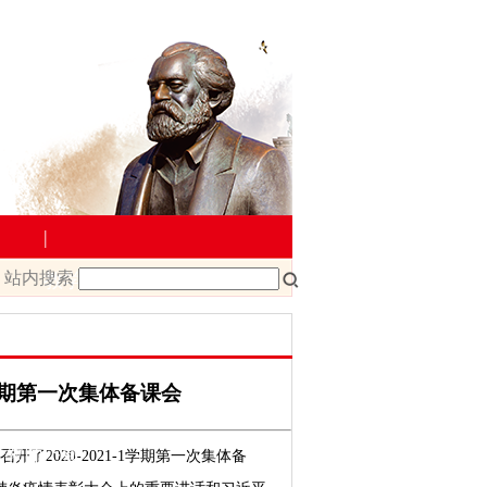
|
站内搜索
教学管理
院文件
课程改革
课程建设
1学期第一次集体备课会
载
教师下载
了2020-2021-1学期第
一
次集体备