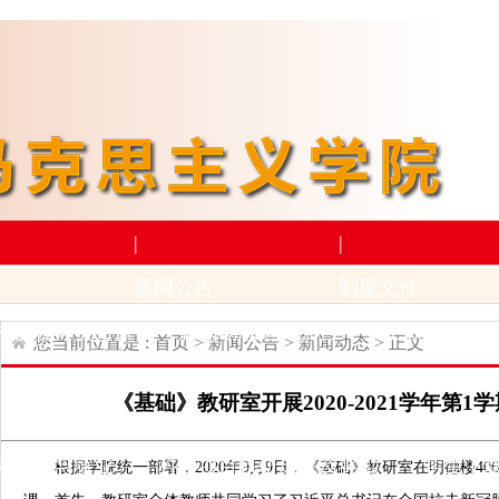
|
|
新闻公告
制度文件
构设置
师资力量
新闻动态
通知公告
上级文件
学
您当前位置是 :
首页
>
新闻公告
>
新闻动态
> 正文
|
|
《基础》教研室开展2020-2021学年第
学术科研
下载专区
动
招生与就业
科研项目
科研成果及奖励
学生下
根据学院统一部署，
2020年9月9日，《基础》教研室在明德楼406召开