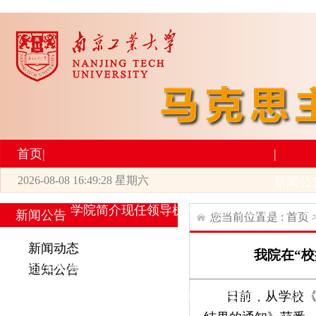
首页
|
|
2026-08-08 16:49:28 星期六
2026世界杯官网
新闻公
学院简介
现任领导
机构设置
师资力量
新
新闻公告
您当前位置是 :
首页
|
|
新闻动态
我院在“
研究生培养
学术科研
通知公告
专业设置
导师简介
学生活动
招生与就业
科研
日前，从学校