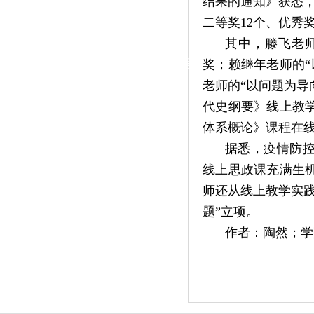
结果的通知》获悉，
|
二等奖12个、优秀
党群工作
其中，滕飞老
政治学习
师德建设
工会活动
奖；赖继年老师的
老师的“以问题为
代史纲要》线上教
体系概论》课程在线
据悉，疫情防控
线上思政课充满生
师还从线上教学实
题”立项。
作者：陶然；学