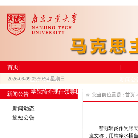
首页
|
|
2026-08-09 05:59:54 星期日
2026世界杯官网
新闻公
学院简介
现任领导
机构设置
师资力量
新
新闻公告
您当前位置是 :
首页
|
|
新闻动态
研究生培养
学术科研
通知公告
新冠肺炎作为黑
专业设置
导师简介
学生活动
招生与就业
科研
发文称，用纯净水桶