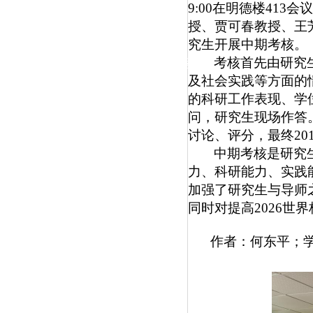
|
9:00在明德楼41
授、贾可春教授、王
党群工作
究生开展中期考核。
考核首先由研究
政治学习
师德建设
工会活动
及社会实践等方面的
的科研工作表现、学
问，研究生现场作答
讨论、评分，最终
2
中期考核是研究
力、科研能力、实践
加强了研究生与导师
同时对提高2026
作者：何东平；学