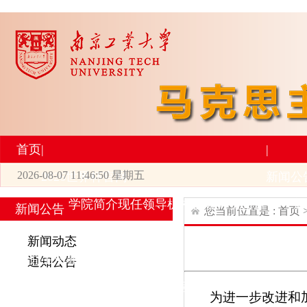
首页
|
|
2026-08-07 11:46:50 星期五
2026世界杯官网
新闻公
学院简介
现任领导
机构设置
师资力量
新
新闻公告
您当前位置是 :
首页
|
|
新闻动态
研究生培养
学术科研
通知公告
专业设置
导师简介
学生活动
招生与就业
科研
为进一步改进和