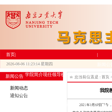
首页
|
|
2026-08-06 11:23:14 星期四
2026世界杯官网
新闻公
学院简介
现任领导
机构设置
师资力量
新
新闻公告
您当前位置是 :
首页
|
|
新闻动态
我院
研究生培养
学术科研
通知公告
专业设置
导师简介
学生活动
招生与就业
科研
2021
年
月
日下午
3
17