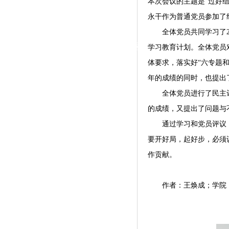
本次会议的主题是
“过好
|
永干作为普通党员参加了
党群工作
全体党员共同学习了2
政治学习
师德建设
工会活动
学习教育计划。全体党员
体要求，落实好
“六专题
年的成绩的同时，也提出
全体党员进行了民主
的成绩，又提出了问题与
通过学习和党员评议
要开好局，起好步，必须
作贡献。
作者：王焕成；学院：