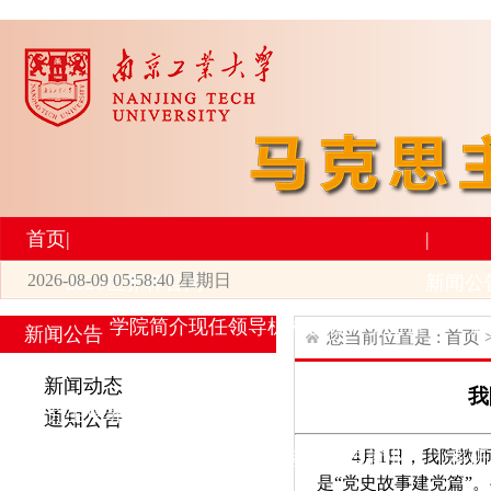
首页
|
|
2026-08-09 05:58:40 星期日
2026世界杯官网
新闻公
学院简介
现任领导
机构设置
师资力量
新
新闻公告
您当前位置是 :
首页
|
|
新闻动态
我
研究生培养
学术科研
通知公告
4月1日，我院教
专业设置
导师简介
学生活动
招生与就业
科研
是“党史故事建党篇”