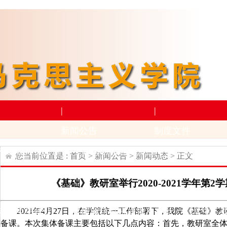
|
|
新闻公告
制度文件
构设置
师资力量
新闻动态
通知公告
上级文件
学
您当前位置是 :
首页
>
新闻公告
>
新闻动态
> 正文
|
|
《基础》教研室举行2020-2021学年第
学术科研
下载专区
2021年4月
27
日，
在学院统一工作部署下，
我院《基础》教
动
招生与就业
科研项目
科研成果及奖励
学生下
备课。本次集体备课主要包括以下几点内容：首先，教研室全