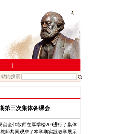
|
站内搜索
教学管理
院文件
课程改革
课程建设
2学期第三次集体备课会
研室全体教师在厚学楼
209
进行了集体
载
教师下载
体教师共同观摩了本学期实践教学展示