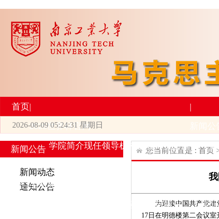
首页
|
|
2026-08-09 05:24:31 星期日
2026世界杯官网
新闻公
学院简介
现任领导
机构设置
师资力量
新
新闻公告
您当前位置是 :
首页
|
|
新闻动态
我
研究生培养
学术科研
通知公告
专业设置
导师简介
学生活动
招生与就业
科研
为迎接中国共产党建
1
7
日
在明德楼第二会议室