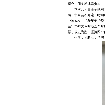
|
研究生
团支部成员
参加。
本次活动由王子懿同
党群工作
届三中全会召开
这一时期
政治学习
师德建设
工会活动
中国成立、1950年至195
至1976年文革时期
五个时
慧，以史为鉴，坚持四个
作者：甘莉君；学院：