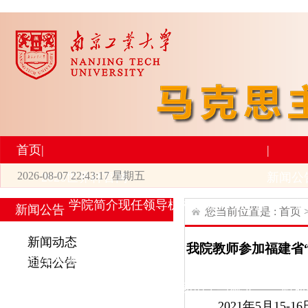
首页
|
|
2026-08-07 22:43:17 星期五
2026世界杯官网
新闻公
学院简介
现任领导
机构设置
师资力量
新
新闻公告
您当前位置是 :
首页
|
|
新闻动态
我院教师参加福建省
研究生培养
学术科研
通知公告
专业设置
导师简介
学生活动
招生与就业
科研
2021年5月1