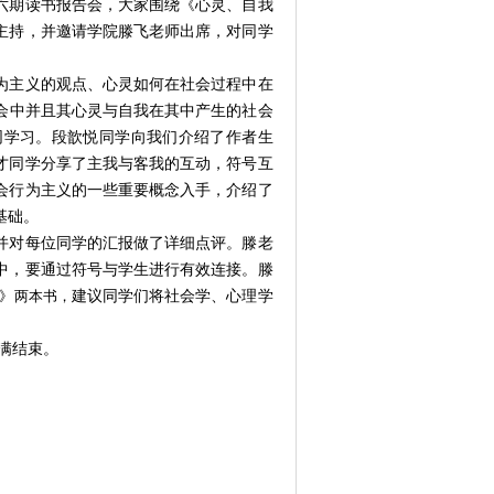
六期读书报告会，大家围绕《心灵、自我
主持，并邀请学院滕飞老师出席，对同学
为主义的观点、心灵
如何在社会过程中在
会中
并且其心灵与自我在其中产生的社会
同学习。
段歆悦同学向我们介绍了作者生
才同学分享了主我与客我的互动，符号互
会行为主义的一些重要概念入手，介绍了
基础。
并对每位同学的汇报做了详细点评。滕老
中，要通过符号与学生进行有效连接。滕
》两本书，
建议同学们将社会学、心理学
满结束。