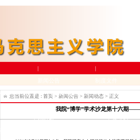
|
|
新闻公告
制度文件
构设置
师资力量
新闻动态
通知公告
上级文件
学
您当前位置是 :
首页
>
新闻公告
>
新闻动态
> 正文
|
|
我院“博学”学术沙龙第十六期—
学术科研
下载专区
动
招生与就业
科研项目
科研成果及奖励
学生下