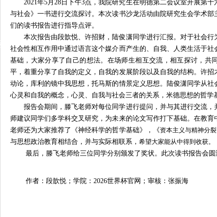
202
1
年
5
月
2
8
日下午
3
点，我院研究生在明德第二会议室开展第十
与社会》一书进行交流探讨。本次读书沙龙活动由院研究生会学术部
们的读书报告进行指导点评。
本次报告由段歆悦、许招财，陆俊潇同学进行汇报。
对于社会行
动
社会性相互作用中通过语言这个媒介而产生的
、自我、
人类生活于
社
基础
，大家分享了自己的想法。在场师生相互交流，相互探讨，共
平，着重分享了自我的定义，自我的发展阶段以及自我的结构。许招
动论，库利的镜中我思想，托马斯的情景定义思想。陆俊潇同学从社
心灵和自我的概念，心灵、自我与社会三者的关系，米德思想的哲学
报告会期间，滕飞老师对每位同学进行提问，并与其进行交流，
师建议同学们多学科交叉研究，为未来的论文写作打下基础。在教育
老师还为大家推荐了《神经科学的哲学基础》，《
资本主义与精神分裂
与思想政治教育相结合，并与实际相联系，
希望大家能从中得到收获。
最后，滕飞老师给三位同学分别颁发了奖状。此次读书报告会圆
作者：段歆悦；学院：2026世界杯官网；审核：张振海