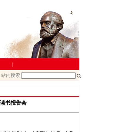
|
站内搜索
教学管理
院文件
课程改革
课程建设
—读书报告会
载
教师下载