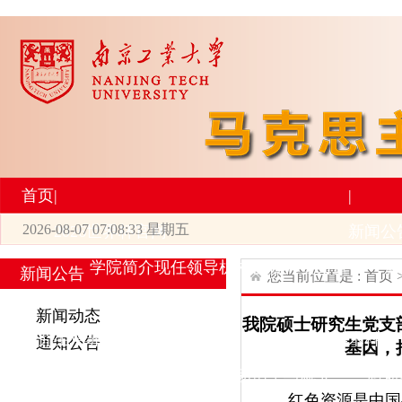
首页
|
|
2026-08-07 07:08:33 星期五
2026世界杯官网
新闻公
学院简介
现任领导
机构设置
师资力量
新
新闻公告
您当前位置是 :
首页
|
|
新闻动态
我院硕士研究生党支
研究生培养
学术科研
通知公告
基因，
专业设置
导师简介
学生活动
招生与就业
科研
红色资源是中国