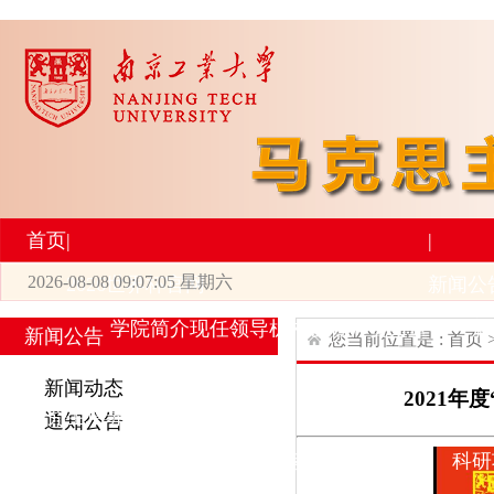
首页
|
|
2026-08-08 09:07:05 星期六
2026世界杯官网
新闻公
学院简介
现任领导
机构设置
师资力量
新
新闻公告
您当前位置是 :
首页
|
|
新闻动态
2021
研究生培养
学术科研
通知公告
专业设置
导师简介
学生活动
招生与就业
科研