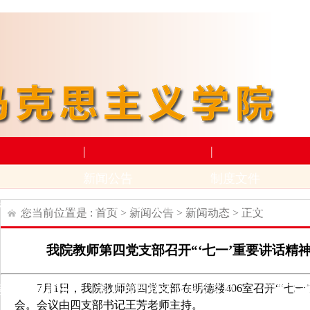
|
|
新闻公告
制度文件
构设置
师资力量
新闻动态
通知公告
上级文件
学
您当前位置是 :
首页
>
新闻公告
>
新闻动态
> 正文
|
|
我院教师第四党支部召开“‘七一’重要讲话精
学术科研
下载专区
7月1日，我院教师第四党支部在明德楼406室召开“‘七
动
招生与就业
科研项目
科研成果及奖励
学生下
会。会议由四支部书记王芳老师主持。