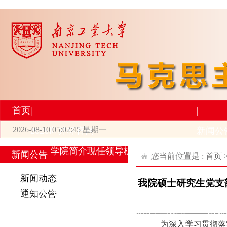
首页
|
|
2026-08-10 05:02:45 星期一
2026世界杯官网
新闻公
学院简介
现任领导
机构设置
师资力量
新
新闻公告
您当前位置是 :
首页
|
|
新闻动态
我院硕士研究生党支部
研究生培养
学术科研
通知公告
专业设置
导师简介
学生活动
招生与就业
科研
为深入学习贯彻落