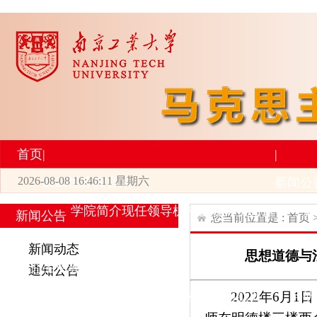
首页
|
|
2026-08-08 16:46:11 星期六
2026世界杯官网
新闻公
学院简介
现任领导
机构设置
师资力量
新
新闻公告
您当前位置是 :
首页
|
|
新闻动态
思想道德与法
研究生培养
学术科研
通知公告
专业设置
导师简介
学生活动
招生与就业
科研
2022年6