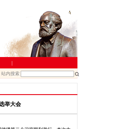
|
站内搜索
教学管理
院文件
课程改革
课程建设
届选举大会
载
教师下载