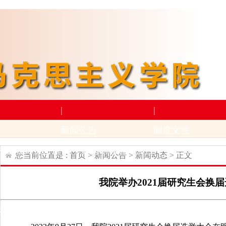
|
|
新闻公告
制度文件
构设置
师资力量
新闻动态
通知公告
上级文件
学
您当前位置是 :
首页
>
新闻公告
>
新闻动态
> 正文
|
|
我院举办2021届研究生会换
学术科研
下载专区
动
招生与就业
科研项目
科研成果及奖励
学生下