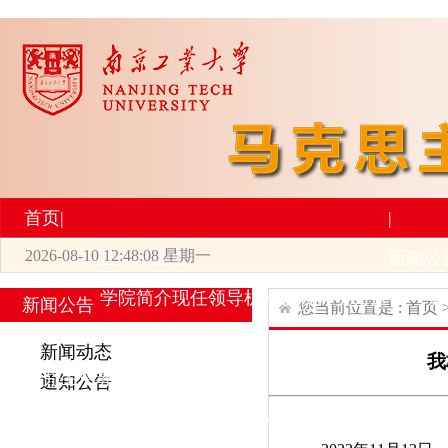
首页
|
|
2026-08-10 12:48:08 星期一
2026世界杯官网
新闻公
学院简介
现任领导
机构设置
师资力量
新
新闻公告
您当前位置是 :
首页
|
|
新闻动态
我
研究生培养
学术科研
通知公告
专业设置
导师简介
学生活动
招生与就业
科研