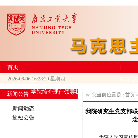
首页
|
|
2026-08-06 16:28:29 星期四
2026世界杯官网
新闻公
学院简介
现任领导
机构设置
师资力量
新
新闻公告
您当前位置是 :
首页
|
|
新闻动态
我院研究生党支部联
研究生培养
学术科研
通知公告
念
专业设置
导师简介
学生活动
招生与就业
科研
为深入学习宣传