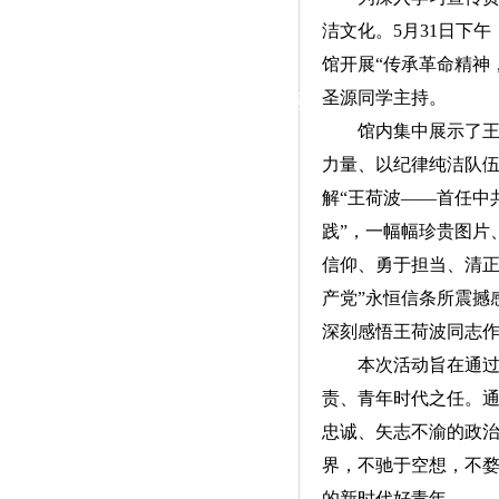
|
洁文化。5月31日下
党群工作
馆开展“传承革命精神
圣源同学主持。
政治学习
师德建设
工会活动
馆内集中展示了
力量、以纪律纯洁队
解“王荷波——首任中
践”，一幅幅珍贵图片
信仰、勇于担当、清正
产党”永恒信条所震撼
深刻感悟王荷波同志
本次活动旨在通
责、青年时代之任。
忠诚、矢志不渝的政治
界，不驰于空想，不
的新时代好青年。