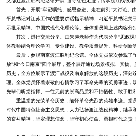
支部赴渡江胜利纪念馆开展“追寻红色足迹，传承渡江战役精
首先，开展“牢记嘱托、感恩奋进、走在前列”大讨论。
平总书记对江苏工作的重要讲话指示精神、习近平总书记关
动
示批示精神、中国式现代化理论等。全体党员就上述内容分
其次，进行交流分享。由朱涛老师作为代表分享“思政课
体教师结合理论学习、专业建设、教学质量提升、科研创新
最后，参观南京渡江胜利纪念馆。全体党员依次参观了“命
放”和“今日南京”四个展厅，整个展厅通过场景模拟、实物
历史，全方位展示了渡江战役及南京解放的这段历史，深刻
理。全体党员怀着崇敬的心情学习了革命先辈的英勇事迹，
先辈们听党指挥、一往无前的崇高品质和不怕牺牲、敢于胜
重温党的光荣革命历史，缅怀革命先烈的英雄事迹。党
时代中国特色社会主义思想，大力弘扬渡江战役精神，继承
的奋斗精神，坚定理想信念，坚守初心使命、勇担时代之责