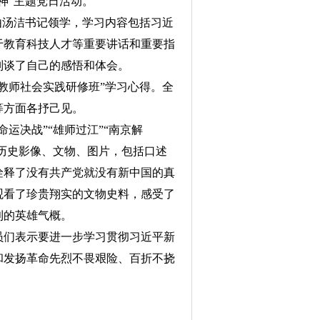
神”主题党日活动。
由汤洁书记领学，学习内容包括习近
于教育科技人才等重要讲话和重要指
别谈了自己的感悟和体会。
教师社会实践研修班”学习心得。全
等方面各抒己见。
运决战”“雄师过江”“南京解
、历史影像、文物、图片，包括口述
诠释了没有共产党就没有新中国的真
观看了珍贵翔实的文物史料，感受了
利的英雄气概。
员们表示要进一步学习贯彻习近平新
和发扬革命先烈不畏艰险、百折不挠
！