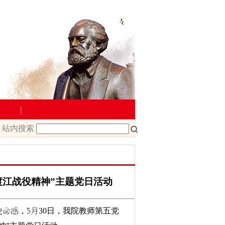
|
站内搜索
教学管理
院文件
课程改革
课程建设
渡江战役精神”主题党日活动
载
教师下载
命感，5月30日，我院教师第五党