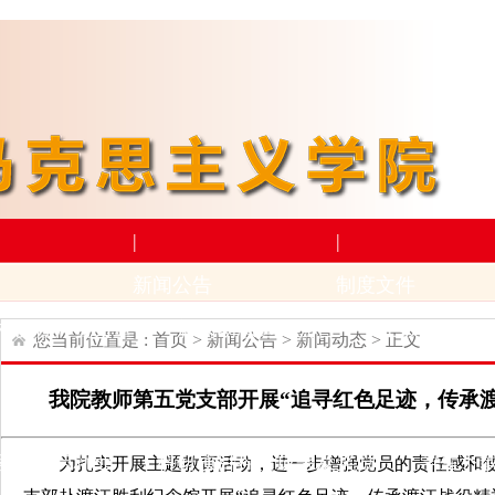
|
|
新闻公告
制度文件
构设置
师资力量
新闻动态
通知公告
上级文件
学
您当前位置是 :
首页
>
新闻公告
>
新闻动态
> 正文
|
|
我院教师第五党支部开展“追寻红色足迹，传承
学术科研
下载专区
动
招生与就业
科研项目
科研成果及奖励
学生下
为扎实开展主题教育活动，进一步增强党员的责任感和使