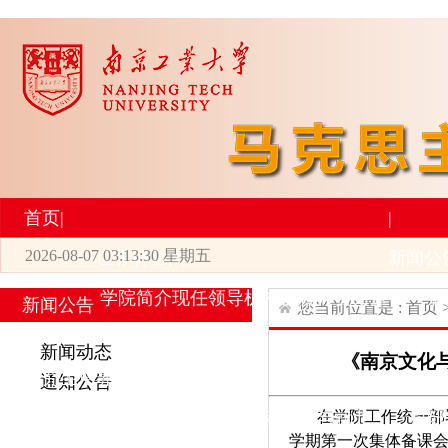
首页
|
|
2026-08-07 03:13:30 星期五
2026世界杯官网
新闻公
学院简介
现任领导
机构设置
师资力量
新
新闻公告
您当前位置是 :
首页
|
|
新闻动态
《南京文化与
研究生培养
学术科研
通知公告
在学院工作统一部
专业设置
导师简介
学生活动
招生与就业
科研
学期第一次集体备课