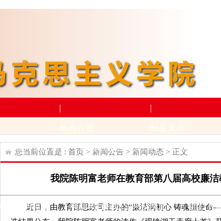
|
|
新闻公告
制度文件
构设置
师资力量
新闻动态
通知公告
上级文件
学
您当前位置是 :
首页
>
新闻公告
>
新闻动态
> 正文
|
|
我院陈明富老师在教育部第八届高校廉洁
学术科研
下载专区
动
招生与就业
科研项目
科研成果及奖励
学生下
近日，由教育部思政司主办的“廉洁润初心 铸魂担使命