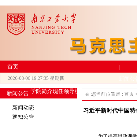
首页
|
|
2026-08-06 19:27:36 星期四
2026世界杯官网
新闻公
学院简介
现任领导
机构设置
师资力量
新
新闻公告
您当前位置是 :
首页
|
|
新闻动态
习近平新时代中国特色
研究生培养
学术科研
通知公告
专业设置
导师简介
学生活动
招生与就业
科研
为了提高思政课教