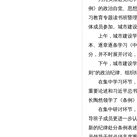
|
例》的政治自觉、思想
党群工作
习教育专题读书班暨
体成员参加。城市建
政治学习
师德建设
工会活动
上午，城市建设学
本、逐章逐条学习《
分，并不时展开讨论
下午，城市建设学
则”的政治纪律、组织
在集中学习环节
重要论述和习近平总书
长陶然领学了《条例
在集中研讨环节
导班子成员更进一步
新的纪律处分条例表
员领导干部必须高度