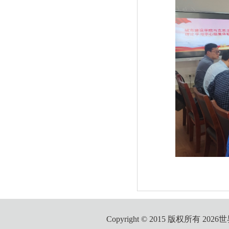
Copyright © 2015 版权所有 2026世