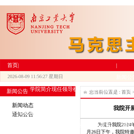
首页
|
|
2026-08-09 11:56:27 星期日
2026世界杯官网
新闻公
学院简介
现任领导
机构设置
师资力量
新
新闻公告
您当前位置是 :
首页
|
|
新闻动态
我院开
研究生培养
学术科研
通知公告
为提升我院202
专业设置
导师简介
学生活动
招生与就业
科研
月26日下午，我院特