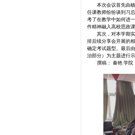
|
本次会议首先由杨
任课教师纷纷谈到习
党群工作
考了在教学中如何进
件精神融入高校思政
政治学习
师德建设
工会活动
其次，对本学期
排后续分享会开展的
确定考试题型。最后由
治部分）为主题进行
撰稿： 秦艳
学院