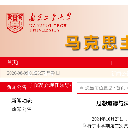
首页
|
|
2026-08-09 01:23:57 星期日
2026世界杯官网
新闻公
学院简介
现任领导
机构设置
师资力量
新
新闻公告
您当前位置是 :
首页
|
|
新闻动态
思想道德与法
研究生培养
学术科研
通知公告
2024年10月
专业设置
导师简介
学生活动
招生与就业
科研
举行了本学期第二次